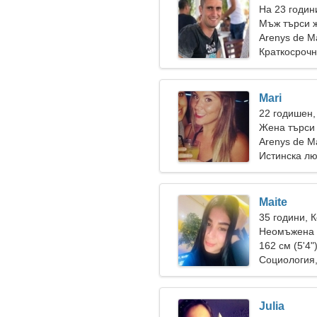
На 23 годин
Мъж търси 
Arenys de M
Краткосрочн
Mari
22 годишен,
Жена търси
Arenys de M
Истинска л
Maite
35 години, 
Неомъжена 
162 см (5'4"
Социология,
Julia