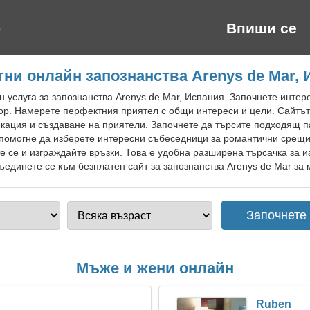
Впиши се
ни онлайн запознанства Arenys de Mar,
 услуга за запознанства Arenys de Mar, Испания. Започнете интер
р. Намерете перфектния приятел с общи интереси и цели. Сайтът 
кация и създаване на приятели. Започнете да търсите подходящ 
 помогне да изберете интересни събеседници за романтични срещи 
е се и изграждайте връзки. Това е удобна разширена търсачка за и
единете се към безплатен сайт за запознанства Arenys de Mar за м
Мъже и жени онлайн
Ruben