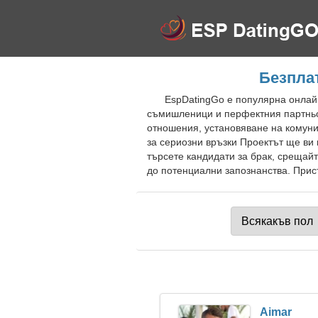
Безплат
EspDatingGo е популярна онлайн
съмишленици и перфектния партньо
отношения, установяване на комуни
за сериозни връзки Проектът ще ви
търсете кандидати за брак, срещайт
до потенциални запознанства. Присъ
Aimar