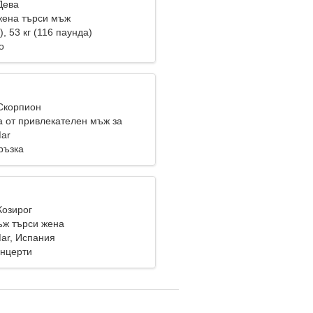
Дева
жена търси мъж
), 53 кг (116 паунда)
о
 Скорпион
 от привлекателен мъж за
Mar
ръзка
Козирог
ж търси жена
Mar, Испания
онцерти