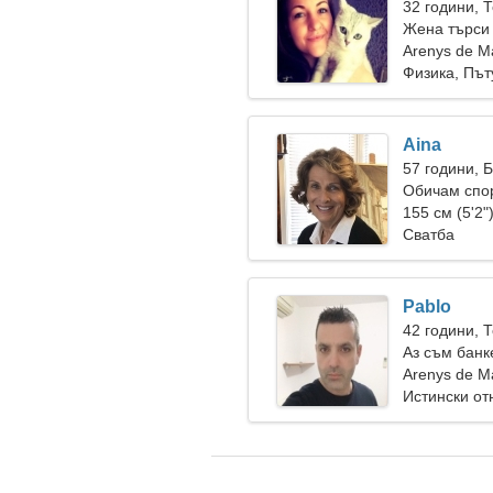
32 години, 
Жена търси
Arenys de M
Физика, Път
Aina
57 години, 
Обичам спор
155 см (5'2"
Сватба
Pablo
42 години, 
Аз съм банк
Arenys de M
Истински о