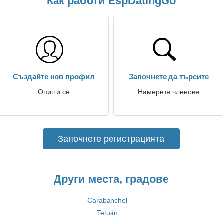
Как работи EspDatingGo
Създайте нов профил
Започнете да търсите
Опиши се
Намерете членове
Започнете регистрацията
Други места, градове
Carabanchel
Tetuán