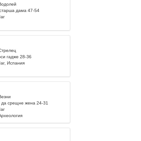
 Водолей
старша дама 47-54
Mar
 Стрелец
си гадже 28-36
Mar, Испания
Везни
 да срещне жена 24-31
Mar
Археология