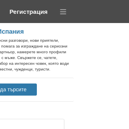
Регистрация
 Испания
есни разговори, нови приятели,
помага за изграждане на сериозни
партньор, намерете много профили
с мъже. Свържете се, чатете,
збор на интересен човек, която води
естни, чужденци, туристи.