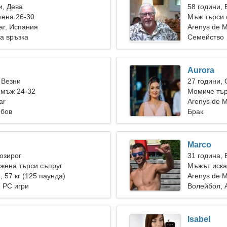
и, Дева
58 години,
жена 26-30
Мъж търси 
ar, Испания
Arenys de 
а връзка
Семейство
Aurora
 Везни
27 години,
 мъж 24-32
Момиче тър
ar
Arenys de 
юбов
Брак
Marco
Козирог
31 година, 
жена търси съпруг
Мъжът иска
), 57 кг (125 паунда)
Arenys de 
 PC игри
Волейбол, 
Isabel