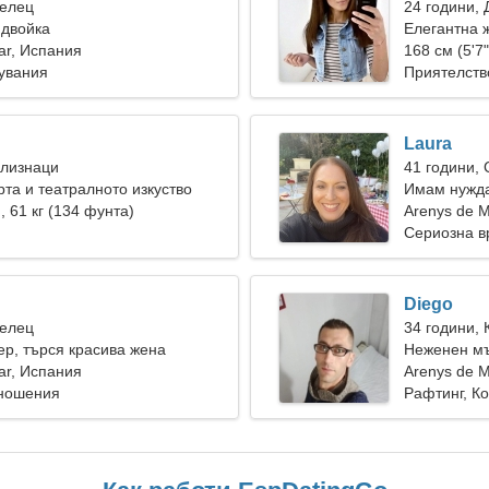
Телец
24 години, 
 двойка
Елегантна 
ar, Испания
168 см (5'7"
увания
Приятелств
Laura
Близнаци
41 години,
та и театралното изкуство
Имам нужда
), 61 кг (134 фунта)
забавление
Arenys de 
Сериозна в
Diego
Телец
34 години, 
ер, търся красива жена
Неженен мъ
ar, Испания
Arenys de 
тношения
Рафтинг, К