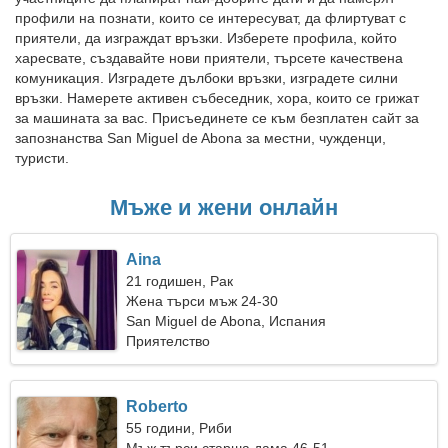
профили на познати, които се интересуват, да флиртуват с
приятели, да изграждат връзки. Изберете профила, който
харесвате, създавайте нови приятели, търсете качествена
комуникация. Изградете дълбоки връзки, изградете силни
връзки. Намерете активен събеседник, хора, които се грижат
за машината за вас. Присъединете се към безплатен сайт за
запознанства San Miguel de Abona за местни, чужденци,
туристи.
Мъже и жени онлайн
Aina
21 годишен, Рак
Жена търси мъж 24-30
San Miguel de Abona, Испания
Приятелство
Roberto
55 години, Риби