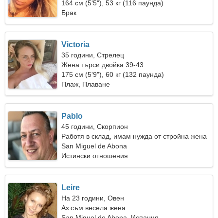
164 см (5'5"), 53 кг (116 паунда)
Брак
Victoria
35 години, Стрелец
Жена търси двойка 39-43
175 см (5'9"), 60 кг (132 паунда)
Плаж, Плаване
Pablo
45 години, Скорпион
Работя в склад, имам нужда от стройна жена
San Miguel de Abona
Истински отношения
Leire
На 23 години, Овен
Аз съм весела жена
San Miguel de Abona, Испания