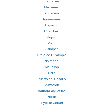
Картаген
Мостолес
Албасете
Арганзуела
Бадахос
Chamberí
Лорка
Alcoi
Линарес
Dreta de l'Eixample
Фигерас
Манакор
Écija
Puerto del Rosario
Mazarrón
Barberà del Vallès
Hellín
Пуенте Хенил