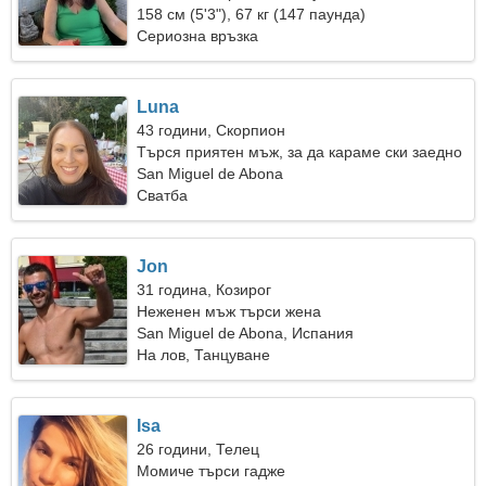
158 см (5'3"), 67 кг (147 паунда)
Сериозна връзка
Luna
43 години, Скорпион
Търся приятен мъж, за да караме ски заедно
San Miguel de Abona
Сватба
Jon
31 година, Козирог
Неженен мъж търси жена
San Miguel de Abona, Испания
На лов, Танцуване
Isa
26 години, Телец
Момиче търси гадже