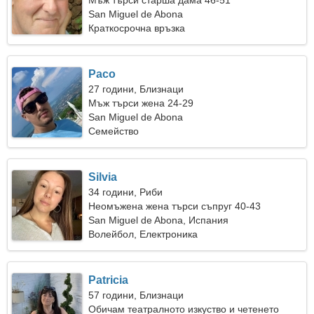
Мъж търси старша дама 46-51
San Miguel de Abona
Краткосрочна връзка
Paco
27 години, Близнаци
Мъж търси жена 24-29
San Miguel de Abona
Семейство
Silvia
34 години, Риби
Неомъжена жена търси съпруг 40-43
San Miguel de Abona, Испания
Волейбол, Електроника
Patricia
57 години, Близнаци
Обичам театралното изкуство и четенето