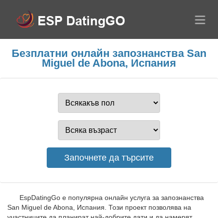
Безплатни онлайн запознанства San
Miguel de Abona, Испания
EspDatingGo е популярна онлайн услуга за запознанства
San Miguel de Abona, Испания. Този проект позволява на
участниците да планират най-добрите дати и да намерят