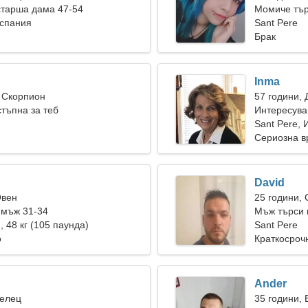
старша дама 47-54
Момиче тър
Испания
Sant Pere
Брак
Inma
 Скорпион
57 години, 
тъпна за теб
Интересува
любимци
Sant Pere,
Сериозна в
David
Овен
25 години,
 мъж 31-34
Мъж търси 
), 48 кг (105 паунда)
Sant Pere
о
Краткосроч
Ander
Телец
35 години, 