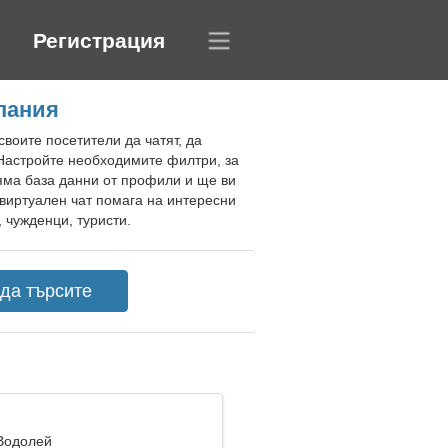
Регистрация
спания
воите посетители да чатят, да
 Настройте необходимите филтри, за
яма база данни от профили и ще ви
виртуален чат помага на интересни
 чужденци, туристи.
 Водолей