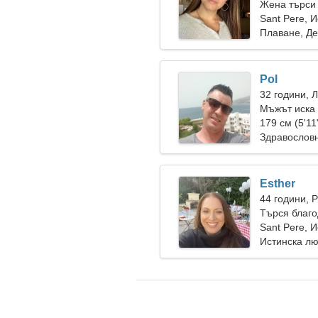
Жена търси
Sant Pere, 
Плаване, Де
Pol
32 години, 
Мъжът иска
179 см (5'11
Здравослов
Esther
44 години, 
Търся благо
Sant Pere, 
Истинска л