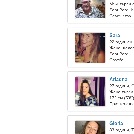
Мъж търси 
Sant Pere, 
Семейство
Sara
22 годишен,
Жена, недос
Sant Pere
Сватба
Ariadna
27 години, 
Жена търси
172 см (5'8"
Приятелств
Gloria
33 години, 