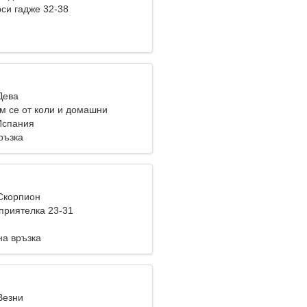
си гадже 32-38
Дева
м се от коли и домашни
 Испания
ръзка
 Скорпион
приятелка 23-31
на връзка
Везни