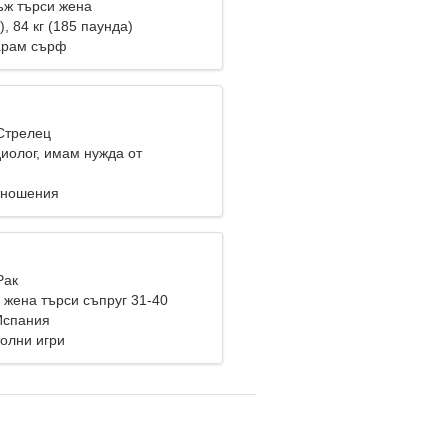
ж търси жена
), 84 кг (185 паунда)
арам сърф
 Стрелец
диолог, имам нужда от
 жена
тношения
Рак
жена търси съпруг 31-40
 Испания
толни игри