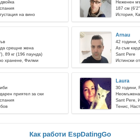
 двойка
Неженен мъ
Испания
187 см (6'2"
густация на вино
История, К
Arnau
Лъв
42 години,
 да срещне жена
Аз съм кар
"), 89 кг (196 паунда)
приятелска
Sant Pere
но хранене, Филми
Истински о
Laura
Риби
30 години, 
дарен приятел за ски
Неомъжена 
Испания
Sant Pere,
юбов
Тенис, Нас
Как работи EspDatingGo