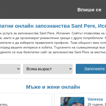
Впиши се
атни онлайн запознанства Sant Pere, И
 услуга за запознанства Sant Pere, Испания. Сайтът позволява на с
а, както и да организират романтични срещи с други потребители.
риятели и да изберете правилните профили. Тази общност има гол
поред вашите интереси и хобита. Търсенето на съмишленици във 
инете се към безплатен сайт за запознанства Sant Pere за местни,
Мъже и жени онлайн
Vanessa
Телец
26 години,