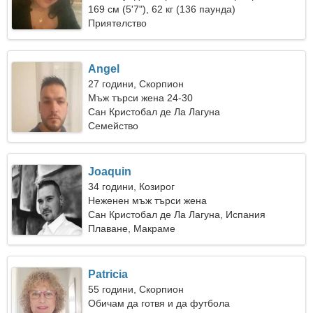
169 см (5'7"), 62 кг (136 паунда)
Приятелство
Angel
27 години, Скорпион
Мъж търси жена 24-30
Сан Кристобал де Ла Лагуна
Семейство
Joaquin
34 години, Козирог
Неженен мъж търси жена
Сан Кристобал де Ла Лагуна, Испания
Плаване, Макраме
Patricia
55 години, Скорпион
Обичам да готвя и да футбола