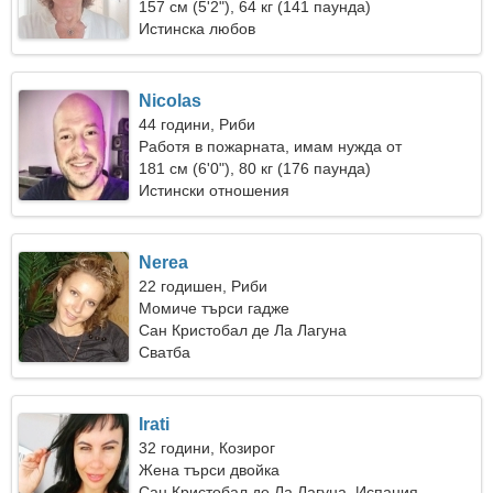
157 см (5'2"), 64 кг (141 паунда)
Истинска любов
Nicolas
44 години, Риби
Работя в пожарната, имам нужда от
прекрасна жена
181 см (6'0"), 80 кг (176 паунда)
Истински отношения
Nerea
22 годишен, Риби
Момиче търси гадже
Сан Кристобал де Ла Лагуна
Сватба
Irati
32 години, Козирог
Жена търси двойка
Сан Кристобал де Ла Лагуна, Испания