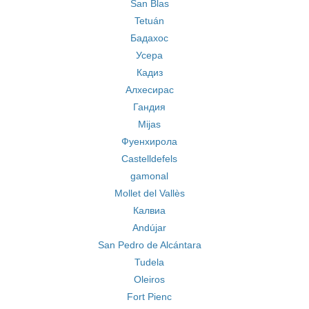
San Blas
Tetuán
Бадахос
Усера
Кадиз
Алхесирас
Гандия
Mijas
Фуенхирола
Castelldefels
gamonal
Mollet del Vallès
Калвиа
Andújar
San Pedro de Alcántara
Tudela
Oleiros
Fort Pienc