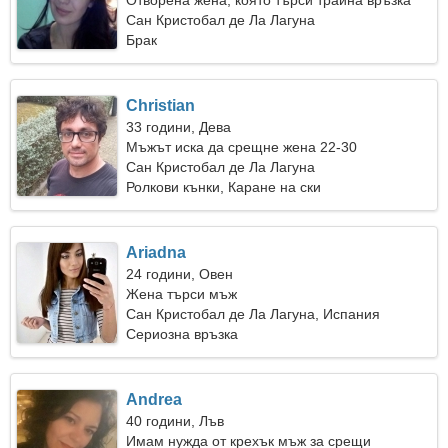
Отворена жена, която търси трайна връзка
Сан Кристобал де Ла Лагуна
Брак
Christian
33 години, Дева
Мъжът иска да срещне жена 22-30
Сан Кристобал де Ла Лагуна
Ролкови кънки, Каране на ски
Ariadna
24 години, Овен
Жена търси мъж
Сан Кристобал де Ла Лагуна, Испания
Сериозна връзка
Andrea
40 години, Лъв
Имам нужда от крехък мъж за срещи