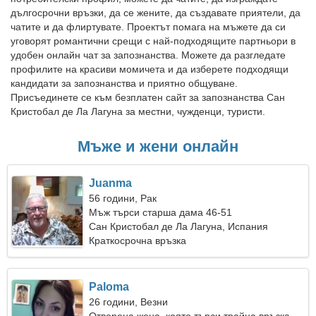
дългосрочни връзки, да се жените, да създавате приятели, да
чатите и да флиртувате. Проектът помага на мъжете да си
уговорят романтични срещи с най-подходящите партньори в
удобен онлайн чат за запознанства. Можете да разгледате
профилите на красиви момичета и да изберете подходящи
кандидати за запознанства и приятно общуване.
Присъединете се към безплатен сайт за запознанства Сан
Кристобал де Ла Лагуна за местни, чужденци, туристи.
Мъже и жени онлайн
Juanma
56 години, Рак
Мъж търси старша дама 46-51
Сан Кристобал де Ла Лагуна, Испания
Краткосрочна връзка
Paloma
26 години, Везни