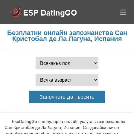
Безплатни онлайн запознанства Сан
Кристобал де Ла Лагуна, Испания
EspDatingGo е популярна онлайн услуга за запознанства
Сан Кристобал де Ла Лагуна, Испания. Създавайки личен
потребителски профил, можете да чатите, да изграждате