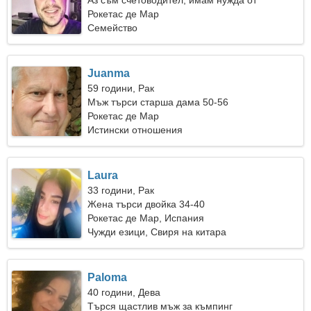
Аз съм счетоводител, имам нужда от
енергична жена
Рокетас де Мар
Семейство
Juanma
59 години, Рак
Мъж търси старша дама 50-56
Рокетас де Мар
Истински отношения
Laura
33 години, Рак
Жена търси двойка 34-40
Рокетас де Мар, Испания
Чужди езици, Свиря на китара
Paloma
40 години, Дева
Търся щастлив мъж за къмпинг