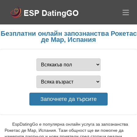
Безплатни онлайн запознанства Рокетас
де Мар, Испания
EspDatingGo е популярна онлайн услуга за запознанства
Рокетас де Мар, Испания. Тази общност ще ви помогне да
намерите партньор и нови приятели сред стотици реални