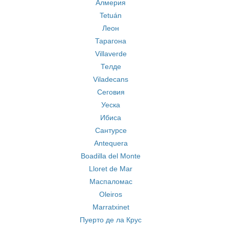
Алмерия
Tetuán
Леон
Тарагона
Villaverde
Телде
Viladecans
Сеговия
Уеска
Ибиса
Сантурсе
Antequera
Boadilla del Monte
Lloret de Mar
Маспаломас
Oleiros
Marratxinet
Пуерто де ла Крус