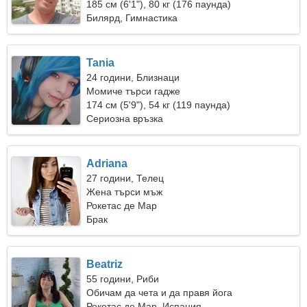
185 см (6'1"), 80 кг (176 паунда)
Билярд, Гимнастика
Tania
24 години, Близнаци
Момиче търси гадже
174 см (5'9"), 54 кг (119 паунда)
Сериозна връзка
Adriana
27 години, Телец
Жена търси мъж
Рокетас де Мар
Брак
Beatriz
55 години, Риби
Обичам да чета и да правя йога
Рокетас де Мар, Испания