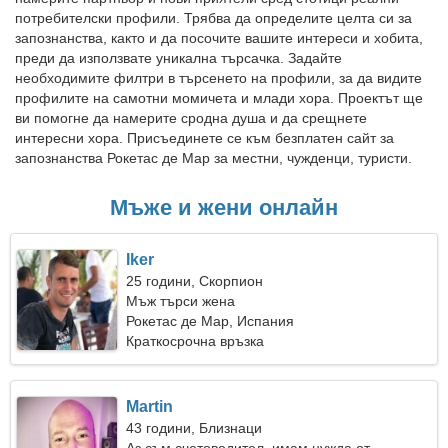
потребителски профили. Трябва да определите целта си за
запознанства, както и да посочите вашите интереси и хобита,
преди да използвате уникална търсачка. Задайте
необходимите филтри в търсенето на профили, за да видите
профилите на самотни момичета и млади хора. Проектът ще
ви помогне да намерите сродна душа и да срещнете
интересни хора. Присъединете се към безплатен сайт за
запознанства Рокетас де Мар за местни, чужденци, туристи.
Мъже и жени онлайн
Iker
25 години, Скорпион
Мъж търси жена
Рокетас де Мар, Испания
Краткосрочна връзка
Martin
43 години, Близнаци