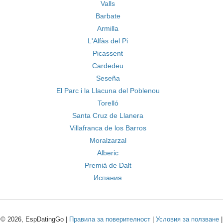
Valls
Barbate
Armilla
L'Alfàs del Pi
Picassent
Cardedeu
Seseña
El Parc i la Llacuna del Poblenou
Torelló
Santa Cruz de Llanera
Villafranca de los Barros
Moralzarzal
Alberic
Premià de Dalt
Испания
© 2026, EspDatingGo |
Правила за поверителност
|
Условия за ползване
|