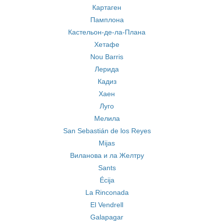
Картаген
Памплона
Кастельон-де-ла-Плана
Хетафе
Nou Barris
Лерида
Кадиз
Хаен
Луго
Мелила
San Sebastián de los Reyes
Mijas
Виланова и ла Желтру
Sants
Écija
La Rinconada
El Vendrell
Galapagar