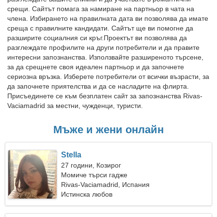
срещи. Сайтът помага за намиране на партньор в чата на
члена. Избирането на правилната дата ви позволява да имате
среща с правилните кандидати. Сайтът ще ви помогне да
разширите социалния си кръг.Проектът ви позволява да
разглеждате профилите на други потребители и да правите
интересни запознанства. Използвайте разширеното търсене,
за да срещнете своя идеален партньор и да започнете
сериозна връзка. Изберете потребители от всички възрасти, за
да започнете приятелства и да се насладите на флирта.
Присъединете се към безплатен сайт за запознанства Rivas-
Vaciamadrid за местни, чужденци, туристи.
Мъже и жени онлайн
Stella
27 години, Козирог
Момиче търси гадже
Rivas-Vaciamadrid, Испания
Истинска любов