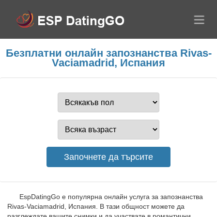
Безплатни онлайн запознанства Rivas-
Vaciamadrid, Испания
EspDatingGo е популярна онлайн услуга за запознанства
Rivas-Vaciamadrid, Испания. В тази общност можете да
разглеждате вашите снимки и да участвате в романтични