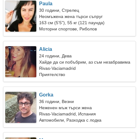
Paula
30 години, Стрелец
Неомъжена жена търси съпруг
163 см (5'5"), 55 кг (121 паунда)
Моторни спортове, Риболов
Alicia
24 години, Дева
Хайде да си побъбрим, аз съм незабравима
жена
Rivas-Vaciamadrid
Приятелство
Gorka
36 години, Везни
Неженен мъж търси жена
Rivas-Vaciamadrid, Испания
Автомобили, Разходка с лодка