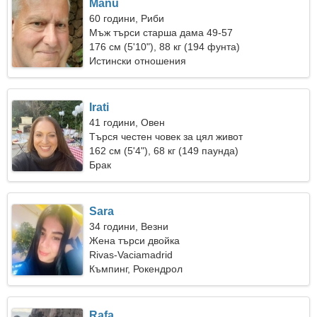
Manu
60 години, Риби
Мъж търси старша дама 49-57
176 см (5'10"), 88 кг (194 фунта)
Истински отношения
Irati
41 години, Овен
Търся честен човек за цял живот
162 см (5'4"), 68 кг (149 паунда)
Брак
Sara
34 години, Везни
Жена търси двойка
Rivas-Vaciamadrid
Къмпинг, Рокендрол
Rafa