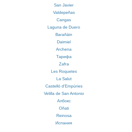
San Javier
Valdepeñas
Cangas
Laguna de Duero
Barañáin
Daimiel
Archena
Тарифа
Zafra
Les Roquetes
La Salut
Castelló d'Empúries
Velilla de San Antonio
Албокс
Oñati
Reinosa
Испания