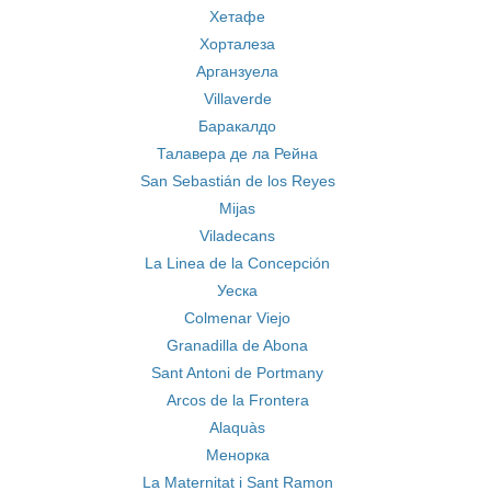
Хетафе
Хорталеза
Арганзуела
Villaverde
Баракалдо
Талавера де ла Рейна
San Sebastián de los Reyes
Mijas
Viladecans
La Linea de la Concepción
Уеска
Colmenar Viejo
Granadilla de Abona
Sant Antoni de Portmany
Arcos de la Frontera
Alaquàs
Менорка
La Maternitat i Sant Ramon