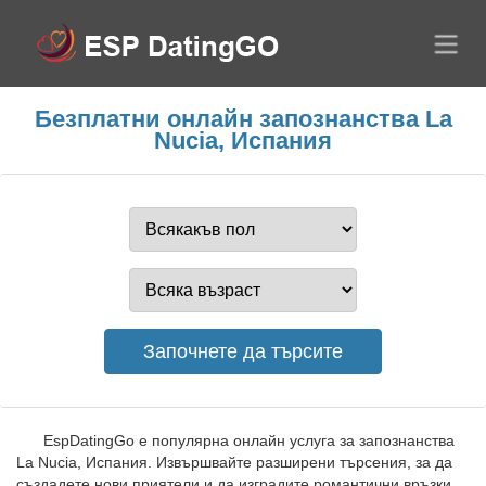
Безплатни онлайн запознанства La
Nucia, Испания
EspDatingGo е популярна онлайн услуга за запознанства
La Nucia, Испания. Извършвайте разширени търсения, за да
създадете нови приятели и да изградите романтични връзки.