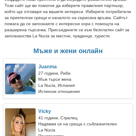
Този сайт ще ви помогне да изберете правилния партньор,
който ще отговаря на вашите интереси. Изберете потребители
за приятелски срещи и началото на сериозна връзка. Сайтът
помага да се запознаете с интересни хора с помощта на
разширена търсачка. Присъединете се към безплатен сайт за
запознанства La Nucia за местни, чужденци, туристи.
Мъже и жени онлайн
Juanma
27 години, Риби
Мъж търси жена
La Nucia, Испания
Истински отношения
Vicky
41 години, Стрелец
Надявам се на среща с съблазнителен
приятел
La Nucia