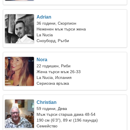
Adrian
36 години, Скорпион
Неженен мъж търси жена
La Nucia
Сноуборд, Ръгби
Nora
22 годишен, Риби
Жена търси мъж 26-33
La Nucia, Испания
Сериозна връзка
Christian
59 години, Дева
Мъж търси старша дама 48-54
190 см (6'3"), 89 кг (196 паунда)
Семейство