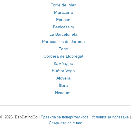
Torre del Mar
Maracena
Ернани
Benicàssim
La Barceloneta
Paracuellos de Jarama
Fene
Corbera de Llobregat
Камбадос
Huétor Vega
Alovera
Íllora
Испания
© 2026, EspDatingGo |
Правила за поверителност
|
Условия за ползване
|
Свържете се с нас