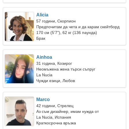
Alicia
57 години, Скорпион
Предпочитам да чета и да карам скейтборд
170 см (5'7"), 62 кг (136 паунда)
Брак
Ainhoa
31 година, Козирог
Неомъжена жена търси съпруг
La Nucia
Чужди езици, Любов
Marco
42 години, Стрелец
Аз съм дизайнер, имам нужда от
емоционална жена
La Nucia, Испания
Краткосрочна връзка