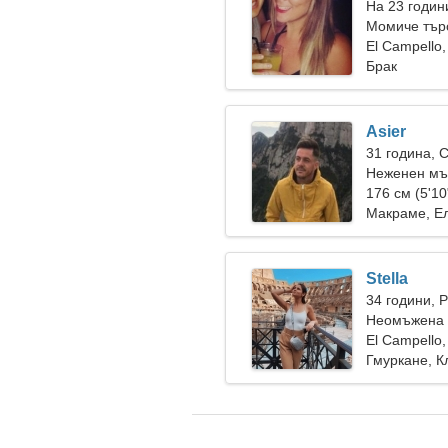
На 23 годин
Момиче тър
El Campello
Брак
Asier
31 година, 
Неженен мъ
176 см (5'10
Макраме, Е
Stella
34 години, 
Неомъжена 
El Campello
Гмуркане, К