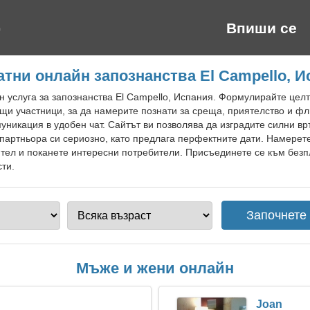
Впиши се
тни онлайн запознанства El Campello, 
 услуга за запознанства El Campello, Испания. Формулирайте целт
и участници, за да намерите познати за среща, приятелство и фл
никация в удобен чат. Сайтът ви позволява да изградите силни вр
партньора си сериозно, като предлага перфектните дати. Намере
тел и поканете интересни потребители. Присъединете се към безпл
сти.
Мъже и жени онлайн
Joan