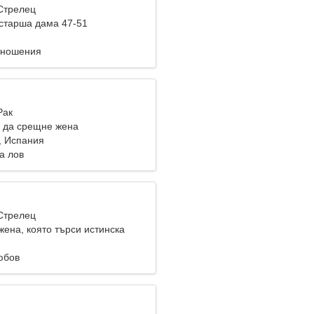
 Стрелец
старша дама 47-51
тношения
Рак
 да срещне жена
, Испания
а лов
 Стрелец
жена, която търси истинска
юбов