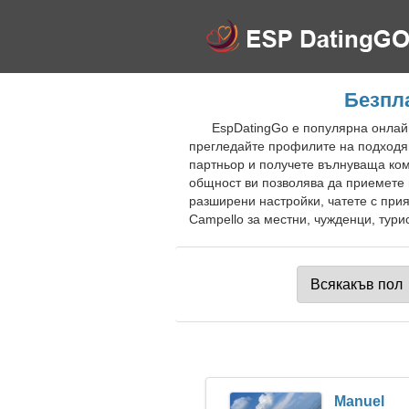
Безпла
EspDatingGo е популярна онлайн
прегледайте профилите на подходящ
партньор и получете вълнуваща кому
общност ви позволява да приемете 
разширени настройки, чатете с прия
Campello за местни, чужденци, тури
Manuel