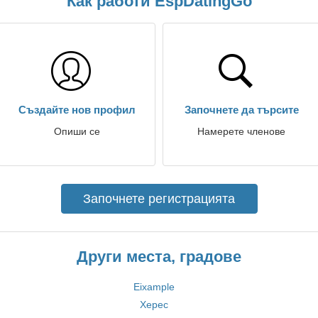
Как работи EspDatingGo
Създайте нов профил
Започнете да търсите
Опиши се
Намерете членове
Започнете регистрацията
Други места, градове
Eixample
Херес