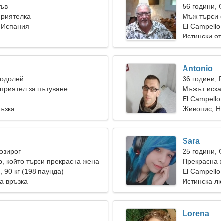
Лъв
56 години,
приятелка
Мъж търси 
, Испания
El Campello
Истински о
Antonio
Водолей
36 години, 
приятел за пътуване
Мъжът иска
El Campello
ръзка
Живопис, Н
Sara
Козирог
25 години,
р, който търси прекрасна жена
Прекрасна 
), 90 кг (198 паунда)
връзка
El Campello
а връзка
Истинска л
Lorena