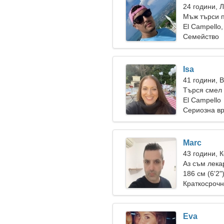
24 години, 
Мъж търси 
El Campello
Семейство
Isa
41 години, 
Търся смел 
El Campello
Сериозна в
Marc
43 години, 
Аз съм лека
186 см (6'2"
Краткосрочн
Eva