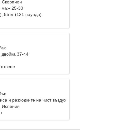
, Скорпион
 мъж 25-30
), 55 кг (121 паунда)
Рак
 двойка 37-44
Готвене
Лъв
са и разходките на чист въздух
, Испания
о