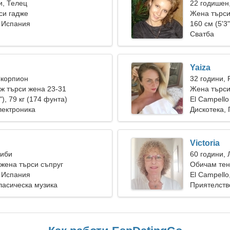
и, Телец
22 годишен
си гадже
Жена търси
, Испания
160 см (5'3"
Сватба
Yaiza
Скорпион
32 години, 
ж търси жена 23-31
Жена търси
"), 79 кг (174 фунта)
El Campello
лектроника
Дискотека, 
Victoria
Риби
60 години, 
жена търси съпруг
Обичам тени
, Испания
El Campello
ласическа музика
Приятелств