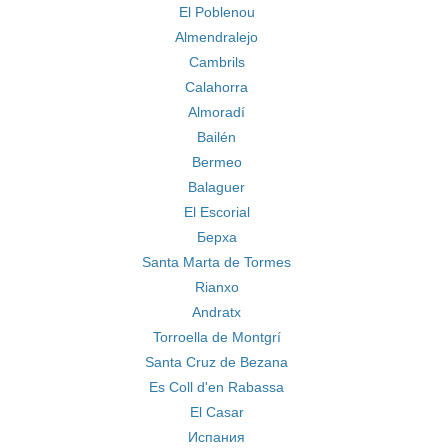
El Poblenou
Almendralejo
Cambrils
Calahorra
Almoradí
Bailén
Bermeo
Balaguer
El Escorial
Берха
Santa Marta de Tormes
Rianxo
Andratx
Torroella de Montgrí
Santa Cruz de Bezana
Es Coll d'en Rabassa
El Casar
Испания