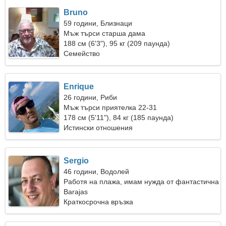
Bruno
59 години, Близнаци
Мъж търси старша дама
188 см (6'3"), 95 кг (209 паунда)
Семейство
Enrique
26 години, Риби
Мъж търси приятелка 22-31
178 см (5'11"), 84 кг (185 паунда)
Истински отношения
Sergio
46 години, Водолей
Работя на плажа, имам нужда от фантастична
жена
Barajas
Краткосрочна връзка