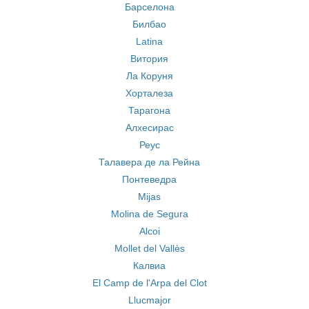
Барселона
Билбао
Latina
Витория
Ла Коруня
Хорталеза
Тарагона
Алхесирас
Реус
Талавера де ла Рейна
Понтеведра
Mijas
Molina de Segura
Alcoi
Mollet del Vallès
Калвиа
El Camp de l'Arpa del Clot
Llucmajor