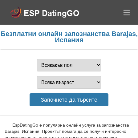
Безплатни онлайн запознанства Barajas,
Испания
EspDatingGo е популярна онлайн услуга за запознанства
Barajas, Испания. Проектът помага да се получи интересно
преживяване на приятелства и романтични отношения.