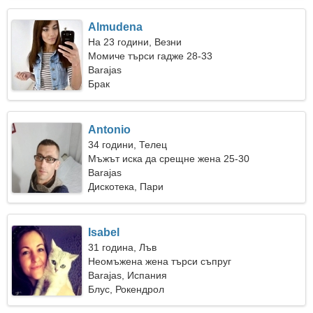
Almudena
На 23 години, Везни
Момиче търси гадже 28-33
Barajas
Брак
Antonio
34 години, Телец
Мъжът иска да срещне жена 25-30
Barajas
Дискотека, Пари
Isabel
31 година, Лъв
Неомъжена жена търси съпруг
Barajas, Испания
Блус, Рокендрол